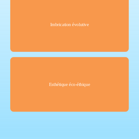
Ces œuvres incarnent les conceptions changeantes de
l'interdépendance entre le sens et la matière qui
Imbrication évolutive
imprègnent les philosophies autochtones,
environnementales et post-humaines.
Ces œuvres constituent des études de cas permettant
d'explorer comment l'eau peut servir de partenaire
Esthétique éco-éthique
artistique et de modèle conceptuel pour cultiver
l'esthétique d'une éthique écologique possible.