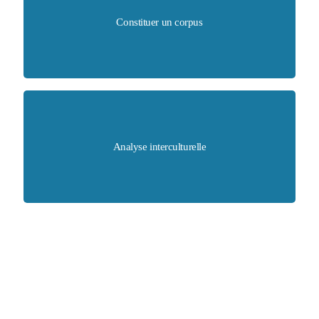
Présenter, classer et analyser des exemples représentatifs
Constituer un corpus
de l'art aquatique contemporain.
Explorer comment les pratiques artistiques aquatiques
correspondent aux théories conceptuelles qui s'appuient
Analyse interculturelle
sur les propriétés aquatiques.