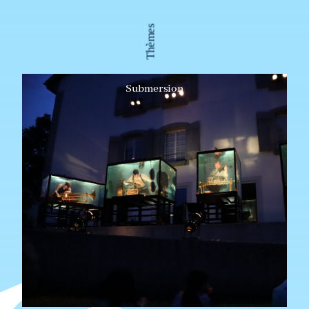
Thèmes
Submersion
Œuvres plongées dans un environnement aquatique,
interaction constante entre l'œuvre et la pression de
l'eau, les courants, la vie marine, la rareté de l'air et la
pesanteur, comme par exemple :
Sculptures sous-marines
Spectacles sous-marins (y compris danse,
concerts musicaux, chorégraphies)
Mise en scène de créatures marines dans l'eau