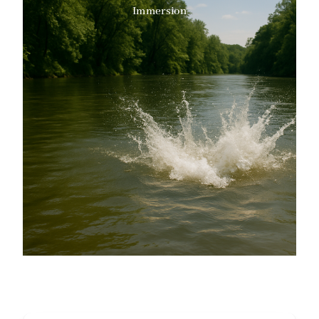
Immersion
Des œuvres qui cherchent à plonger le spectateur dans
un environnement aquatique immersif, souvent en
mettant l'accent sur la participation en direct, comme
par exemple :
Représentations numériques ou virtuelles
recréant l'eau
Installations immersives et spectacles en rapport
avec l'eau
Spectacles participatifs impliquant l'eau