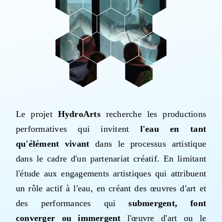
Mapping HydroArts
HydroArts Conference 2027
Bibliographie
Le projet
HydroArts
recherche les productions
Nous contacter
performatives qui invitent
l'eau en tant
qu'élément vivant
dans le processus artistique
English (UK)
dans le cadre d'un partenariat créatif. En limitant
l'étude aux engagements artistiques qui attribuent
un rôle actif à l'eau, en créant des œuvres d'art et
des performances qui
submergent, font
converger ou immergent
l'œuvre d'art ou le