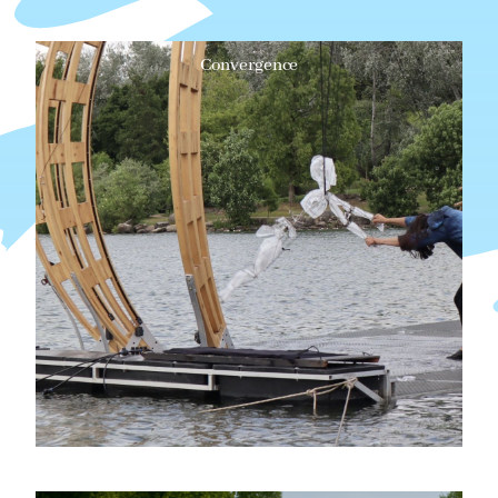
Convergence
Les œuvres qui introduisent l'eau dans l'espace de
représentation ou qui amènent l'espace de
représentation à proximité des cours d'eau ou sur ces
derniers, telles que
L'eau sur les scènes ou dans les espaces de
représentation, y compris ses formes
atmosphériques (pluie, brouillard, vapeur).
Représentations à proximité de l'eau ou sur l'eau
Le sport en tant que spectacle