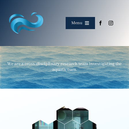
Skip
to
content
Menu
Accueil
À propos
We are a cross-disciplinary research team investigating the
aquatic turn.
Rencontrer l'équipe
Corpus
Événements
Collaborations