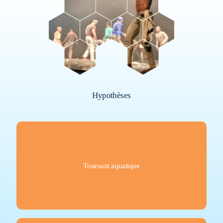
Hypothèses
On constate une augmentation constante des engagements
artistiques contemporains autour de l'eau en tant
Tournant aquatique
qu'élément vivant.