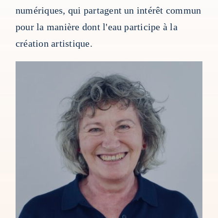
numériques, qui partagent un intérêt commun
Mapping HydroArts
pour la manière dont l'eau participe à la
création artistique.
HydroArts Conference 2027
Bibliographie
Nous contacter
English (UK)