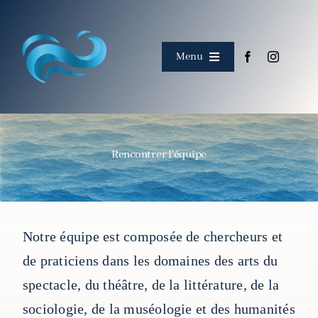
Skip
to
content
Menu
Accueil
À propos
Rencontrer l'équipe
Rencontrer l'équipe
Corpus
Notre équipe est composée de chercheurs et
de praticiens dans les domaines des arts du
Événements
spectacle, du théâtre, de la littérature, de la
sociologie, de la muséologie et des humanités
Collaborations