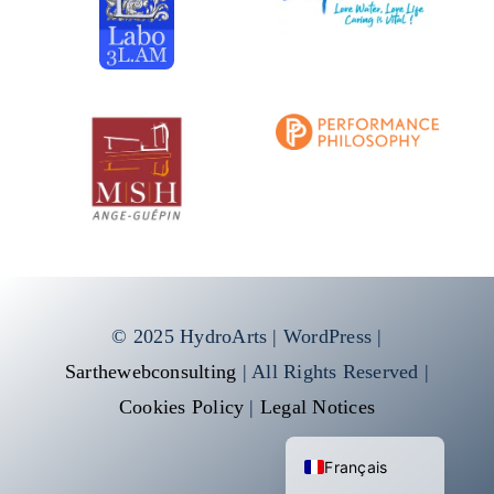
© 2025 HydroArts | WordPress |
Sarthewebconsulting
| All Rights Reserved |
Cookies Policy
|
Legal Notices
English (UK)
Français