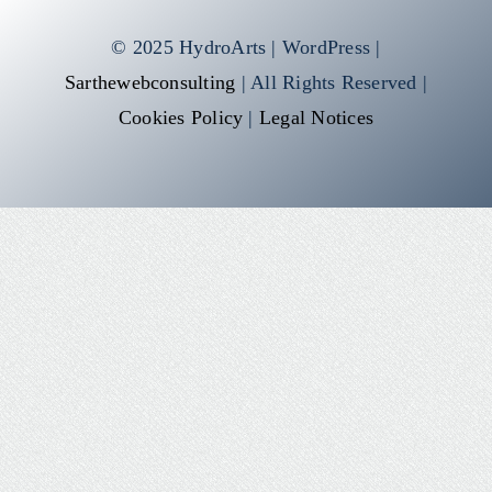
© 2025 HydroArts | WordPress |
Sarthewebconsulting
| All Rights Reserved |
Cookies Policy
|
Legal Notices