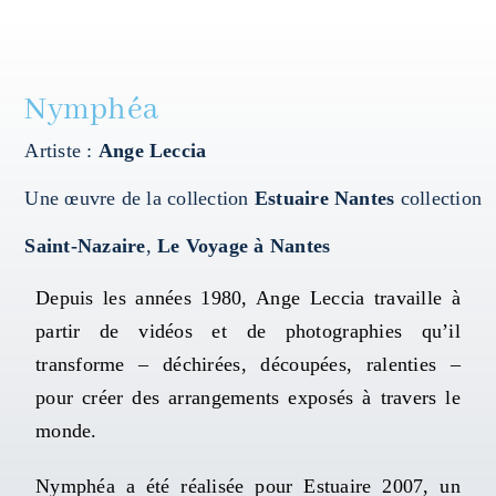
Mapping HydroArts
Nymphéa
HydroArts Conference 2027
Artiste :
Ange Leccia
Bibliographie
Une œuvre de la collection
Estuaire Nantes
collection
Saint-Nazaire
,
Le Voyage à Nantes
Nous contacter
Depuis les années 1980, Ange Leccia travaille à
English (UK)
partir de vidéos et de photographies qu’il
transforme – déchirées, découpées, ralenties –
pour créer des arrangements exposés à travers le
monde.
Nymphéa a été réalisée pour
Estuaire 2007
, un